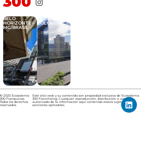
300
BELO
MEDELLÍN -
ITAPEMA -
BUENOS
HORIZONTE -
COLOMBIA
SC/BRASIL
AIRES -
MG/BRASIL
ARGENTINA
© 2025 Ecosistema
Este sitio web y su contenido son propiedad exclusiva de Ecosistema
300 Franquicias.
300 Franchising. Cualquier reproducción, distribución o uso no
Todos los derechos
autorizado de la información aquí contenida estará sujeto a las
reservados.
sanciones aplicables.